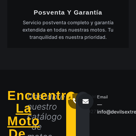
Posventa Y Garantía
Servicio postventa completo y garantía
extendida en todas nuestras motos. Tu
tranquilidad es nuestra prioridad.
Encuentra
Descubre
Teléfono
Email
La
―
nuestro
―
927578659
info@devilsextr
catálogo
Moto
de
De