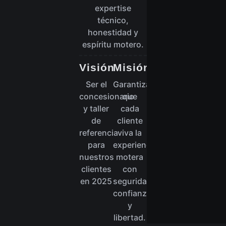
expertise
técnico,
honestidad y
espíritu motero.
Visión
Misión
Ser el
Garantizar
concesionario
que
y taller
cada
de
cliente
referencia
viva la
para
experiencia
nuestros
motera
clientes
con
en 2025
seguridad,
confianza
y
libertad.