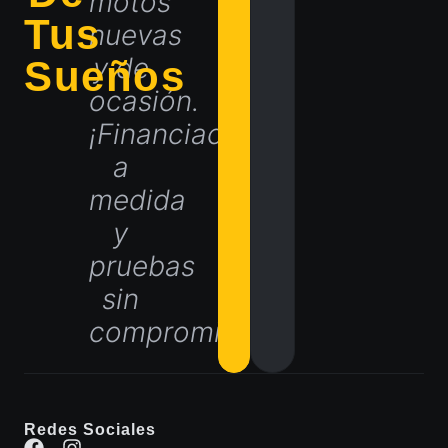
motos
Tus
nuevas
y de
Sueños
ocasión.
¡Financiación
a
medida
y
pruebas
sin
compromiso!
Redes Sociales