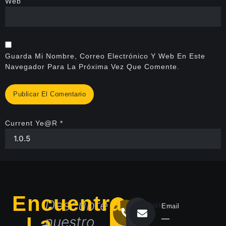
Web
Guarda Mi Nombre, Correo Electrónico Y Web En Este
Navegador Para La Próxima Vez Que Comente.
Current Ye@r
*
Encuentra
Descubre
Teléfono
Email
La
―
nuestro
―