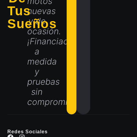
motos
Tus
nuevas
y de
Sueños
ocasión.
¡Financiación
a
medida
y
pruebas
sin
compromiso!
Redes Sociales