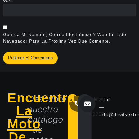
Web
Guarda Mi Nombre, Correo Electrónico Y Web En Este
Navegador Para La Próxima Vez Que Comente.
Encuentra
Descubre
Teléfono
Email
La
―
nuestro
―
927578659
info@devilsextr
catálogo
Moto
de
De