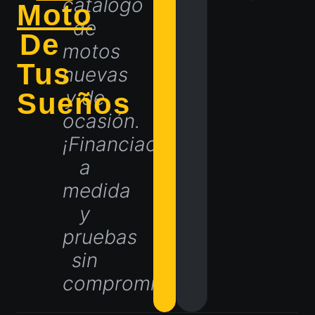
catálogo
Moto
de
De
motos
Tus
nuevas
y de
Sueños
ocasión.
¡Financiación
a
medida
y
pruebas
sin
compromiso!