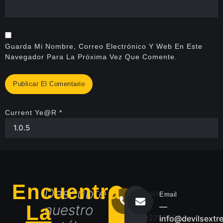
Guarda Mi Nombre, Correo Electrónico Y Web En Este
Navegador Para La Próxima Vez Que Comente.
Current Ye@r
*
Encuentra
Descubre
Teléfono
Email
La
―
nuestro
―
927578659
info@devilsextr