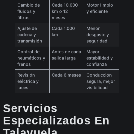
Cambio de
Cada 10.000
Motor limpio
fluidos y
km o 12
y eficiente
filtros
meses
Ajuste de
Cada 1.000
Menor
cadena y
km
desgaste y
transmisión
seguridad
Control de
Antes de cada
Mayor
neumáticos y
salida larga
estabilidad y
frenos
confianza
Revisión
Cada 6 meses
Conducción
eléctrica y
segura, mejor
luces
visibilidad
Servicios
Especializados En
Talayuela